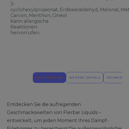
3-
cyclohexylpropionat, Erdbeeraldehyd, Melonal, Meth
Carvon, Menthon, Cineol.
Kann allergische
Reaktionen
hervorrufen.
BESCHREIBUNG
WEITERE DETAILS
TECHNISCHE
Entdecken Sie die aufregenden
Geschmackswelten von Flerbar Liquids –
entwickelt, um jeden Moment Ihres Dampf-
Erlebnisses zu bereichern! Die außergewöhnliche