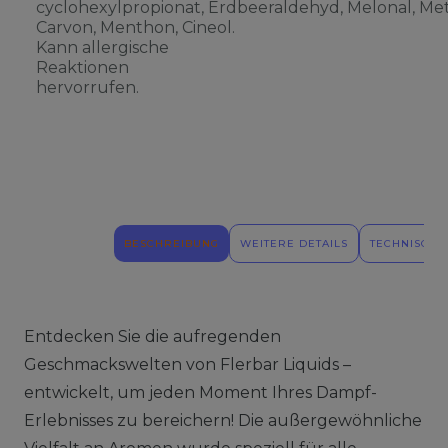
cyclohexylpropionat, Erdbeeraldehyd, Melonal, Meth
Carvon, Menthon, Cineol.
Kann allergische
Reaktionen
hervorrufen.
BESCHREIBUNG
WEITERE DETAILS
TECHNISCHE
Entdecken Sie die aufregenden
Geschmackswelten von Flerbar Liquids –
entwickelt, um jeden Moment Ihres Dampf-
Erlebnisses zu bereichern! Die außergewöhnliche