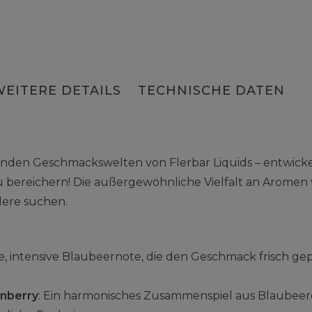
WEITERE DETAILS
TECHNISCHE DATEN
enden Geschmackswelten von Flerbar Liquids – entwick
u bereichern! Die außergewöhnliche Vielfalt an Aromen w
dere suchen.
ige, intensive Blaubeernote, die den Geschmack frisch g
anberry
: Ein harmonisches Zusammenspiel aus Blaubeere