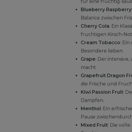
für eine fruchtig-säue
Blueberry Raspberry
Balance zwischen Fri
Cherry Cola
: Ein Kla
fruchtigen Kirsch-Not
Cream Tobacco
: Ei
Besondere lieben.
Grape
: Der intensiv
macht.
Grapefruit Dragon Fr
die Frische und Fruch
Kiwi Passion Fruit
: D
Dampfen.
Menthol
: Ein erfrisc
Pause zwischendurch
Mixed Fruit
: Die voll