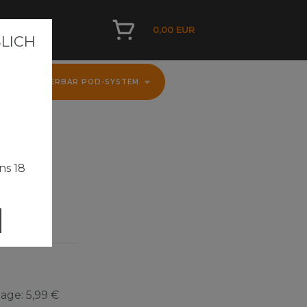
0,00 EUR
ICH A
D
FLERBAR POD-SYSTEM
ns 18
e Ice -
Tage:
5,99 €