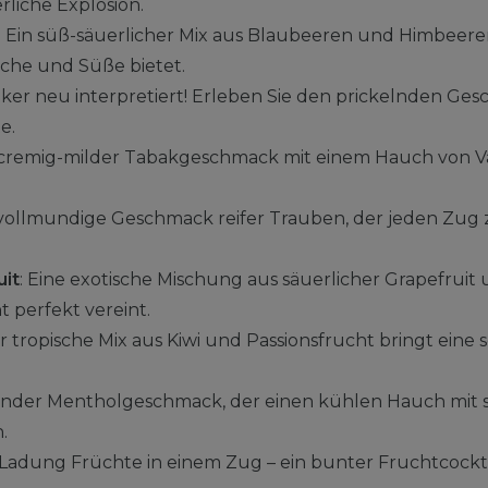
rliche Explosion.
: Ein süß-säuerlicher Mix aus Blaubeeren und Himbeeren
sche und Süße bietet.
ssiker neu interpretiert! Erleben Sie den prickelnden Ge
e.
n cremig-milder Tabakgeschmack mit einem Hauch von Vani
e, vollmundige Geschmack reifer Trauben, der jeden Z
uit
: Eine exotische Mischung aus säuerlicher Grapefruit
t perfekt vereint.
er tropische Mix aus Kiwi und Passionsfrucht bringt eine 
hender Mentholgeschmack, der einen kühlen Hauch mit sic
.
e Ladung Früchte in einem Zug – ein bunter Fruchtcockta