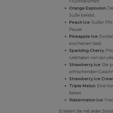
Fruchtaromen.
Orange Explosion
: D
Süße belebt.
Peach Ice
: Süßer Pfi
Pause.
Pineapple Ice
: Exoti
erscheinen lässt.
Sparkling Cherry
: Pr
Liebhaber von sprud
Strawberry Ice
: Die
erfrischenden Gesch
Strawberry Ice Cre
Triple Melon
: Eine K
bietet.
Watermelon Ice
: Fr
Erleben Sie mit jeder Sor