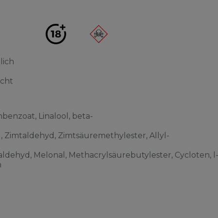
lich
acht
benzoat, Linalool, beta-
l, Zimtaldehyd, Zimtsäuremethylester, Allyl-
ldehyd, Melonal, Methacrylsäurebutylester, Cycloten, l
n