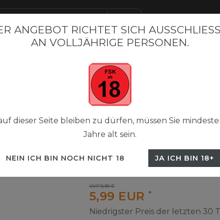
R ANGEBOT RICHTET SICH AUSSCHLIESSL
N VOLLJÄHRIGE PERSONEN.
BAR BESTSELLER
FLERBAR M
FLERBAR NICSALT LIQUI
eapple Ice - 10ml
Flerbar Liquids
uf dieser Seite bleiben zu dürfen, müssen Sie mindeste
Jahre alt sein.
Flerbar Liquid - Pineappl
10ml
NEIN ICH BIN NOCH NICHT 18
JA ICH BIN 18+
UVP 9,90 €
5,99 EUR
*
Niedrigster Preis der letzten 30 