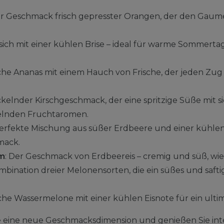
er Geschmack frisch gepresster Orangen, der den Gaumen
rsich mit einer kühlen Brise – ideal für warme Sommerta
sche Ananas mit einem Hauch von Frische, der jeden Zu
ickelnder Kirschgeschmack, der eine spritzige Süße mit si
elnden Fruchtaromen.
 perfekte Mischung aus süßer Erdbeere und einer kühlen
mack.
am
: Der Geschmack von Erdbeereis – cremig und süß, w
ombination dreier Melonensorten, die ein süßes und saf
ische Wassermelone mit einer kühlen Eisnote für ein ulti
te eine neue Geschmacksdimension und genießen Sie int